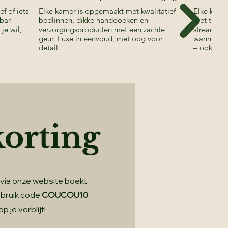
ef of iets
Elke kamer is opgemaakt met kwalitatief
Elke kamer
 bar
bedlinnen, dikke handdoeken en
met toega
je wil,
verzorgingsproducten met een zachte
streamingd
geur. Luxe in eenvoud, met oog voor
wanneer je
detail.
– ook ide
korting
via onze website boekt,
ebruik code
COUCOU10
op je verblijf!