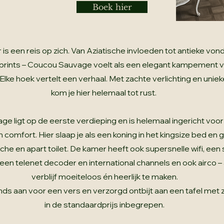
Boek hier
is een reis op zich. Van Aziatische invloeden tot antieke von
prints – Coucou Sauvage voelt als een elegant kampement 
 Elke hoek vertelt een verhaal. Met zachte verlichting en unie
kom je hier helemaal tot rust.
e ligt op de eerste verdieping en is helemaal ingericht voor
 comfort. Hier slaap je als een koning in het kingsize bed en g
he en apart toilet. De kamer heeft ook supersnelle wifi, een
een telenet decoder en international channels en ook airco – 
verblijf moeiteloos én heerlijk te maken.
nds aan voor een vers en verzorgd ontbijt aan een tafel met 
in de standaardprijs inbegrepen.