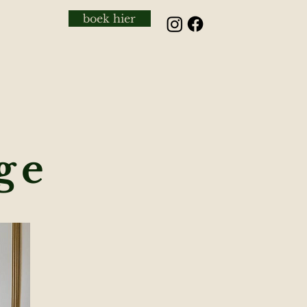
boek hier
ge