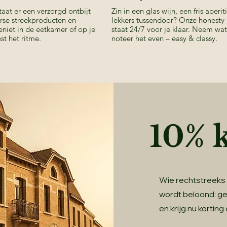
taat er een verzorgd ontbijt
Zin in een glas wijn, een fris aperiti
erse streekproducten en
lekkers tussendoor? Onze honesty
geniet in de eetkamer of op je
staat 24/7 voor je klaar. Neem wat 
est het ritme.
noteer het even – easy & classy.
10% 
Wie rechtstreeks 
wordt beloond: g
en krijg nu korting 