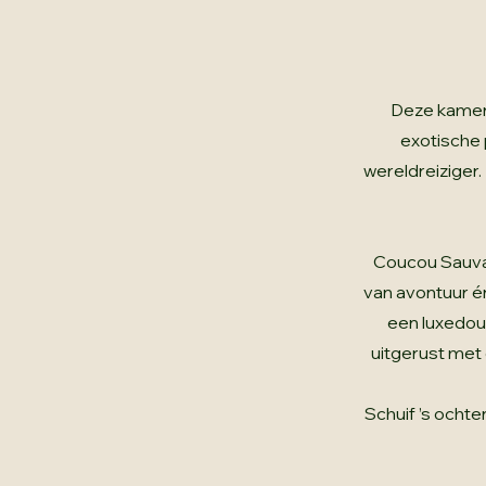
Deze kamer 
exotische 
wereldreiziger.
Coucou Sauvag
van avontuur én
een luxedouc
uitgerust met 
Schuif ’s ochte