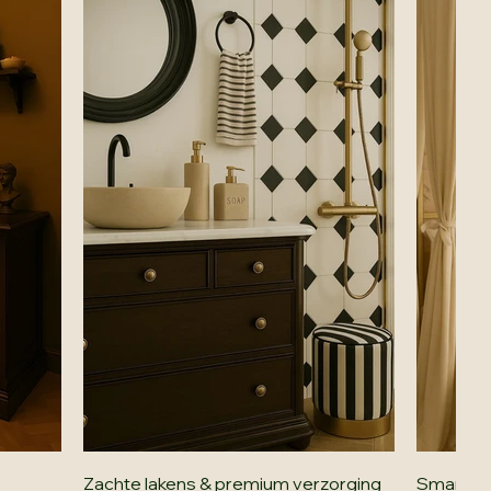
Zachte lakens & premium verzorging
Smart-tv 