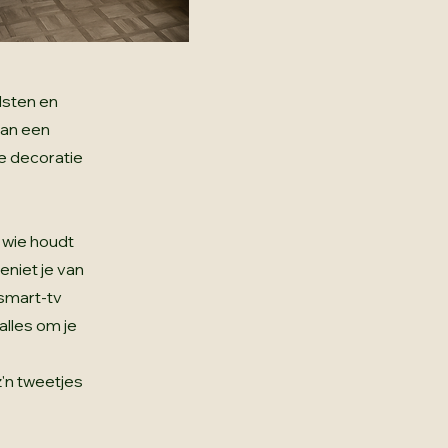
dsten en
van een
ke decoratie
 wie houdt
eniet je van
 smart-tv
alles om je
z'n tweetjes