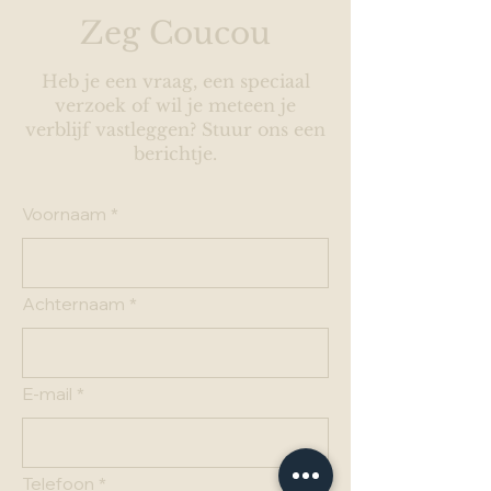
Zeg Coucou
Heb je een vraag, een speciaal
verzoek of wil je meteen je
verblijf vastleggen? Stuur ons een
berichtje.
Voornaam
*
Achternaam
*
E-mail
*
Telefoon
*