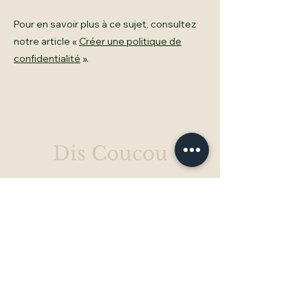
Pour en savoir plus à ce sujet, consultez
notre article «
Créer une politique de
confidentialité
».
Dis Coucou
Vous avez une question, une
demande particulière ou
souhaitez réserver votre séjour
dès maintenant ? Envoyez-nous
un message.
Prénom
*