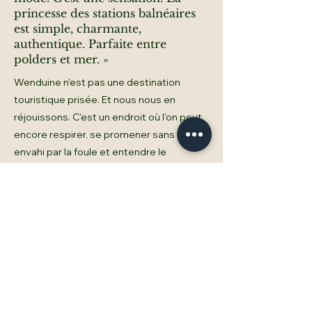
princesse des stations balnéaires
est simple, charmante,
authentique. Parfaite entre
polders et mer. »
Wenduine n'est pas une destination
touristique prisée. Et nous nous en
réjouissons. C'est un endroit où l'on peut
encore respirer, se promener sans être
envahi par la foule et entendre le
bruissement de la plage.
Depuis Coucou, vous pouvez rejoindre la
côte à pied en cinq minutes, traverser la
forêt à vélo jusqu'à De Haan ou prendre le
tram pour rejoindre la ville animée de
Knokke ou la magnifique ville de De Haan.
Vous pouvez également facilement
rejoindre la ville historique de Bruges en
voiture. Mais franchement ? Nous