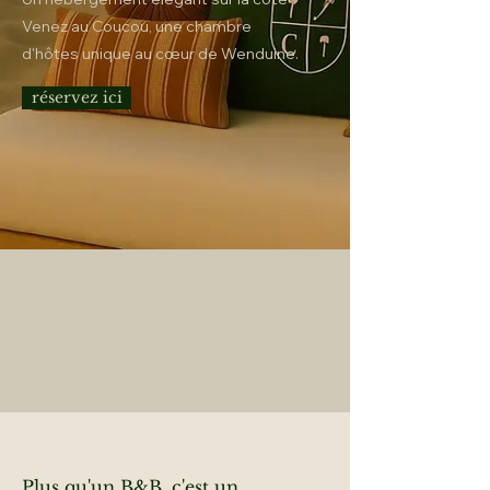
Venez au Coucou, une chambre
d'hôtes unique au cœur de Wenduine.
réservez ici
Plus qu'un B&B, c'est un