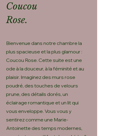
Coucou
Rose.
Bienvenue dans notre chambre la
plus spacieuse et la plus glamour :
Coucou Rose. Cette suite est une
ode à la douceur, à la féminité et au
plaisir. Imaginez des murs rose
poudré, des touches de velours
prune, des détails dorés, un
éclairage romantique et un lit qui
vous enveloppe. Vous vous y
sentirez comme une Marie-
Antoinette des temps modernes,