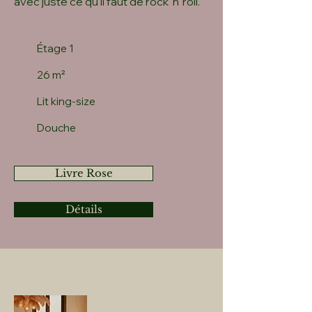
avec juste ce qu'il faut de rock 'n' roll.
Étage 1
26 m²
Lit king-size
Douche
Livre Rose
Détails